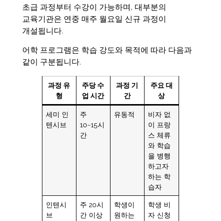
초급 과정부터 수강이 가능하며, 대부분의
교육기관은 연중 매주 월요일 신규 과정이
개설됩니다.
어학 프로그램은 학습 강도와 목적에 따라 다음과
같이 구분됩니다.
과정 유
주당 수
과정 기
주요 대
형
업 시간
간
상
세미 인
주
유동적
비자 없
텐시브
10~15시
이 프랑
간
스 체류
와 학습
을 병행
하고자
하는 학
습자
인텐시
주 20시
학생이
학생 비
브
간 이상
원하는
자 신청