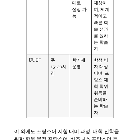
대로
대상이
설정 가
며, 체계
능
적이고
빠른 학
습 성과
를 원하
는 학습
자
DUEF
주
학기제
학생 비
15~20시
운영
자 대상
간
이며, 프
랑스 대
학 학위
취득을
준비하
는 학습
자
이 외에도 프랑스어 시험 대비 과정, 대학 진학을
위한 학문 목적 프랑스어, 비즈니스 프랑스어 등