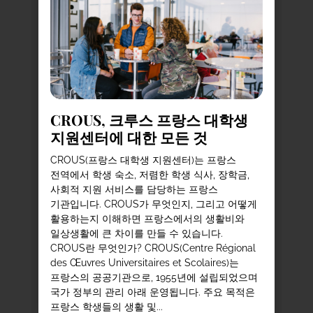
CROUS, 크루스 프랑스 대학생
프
지원센터에 대한 모든 것
방
팁
래
CROUS(프랑스 대학생 지원센터)는 프랑스
전역에서 학생 숙소, 저렴한 학생 식사, 장학금,
프
사회적 지원 서비스를 담당하는 프랑스
행
기관입니다. CROUS가 무엇인지, 그리고 어떻게
만
활용하는지 이해하면 프랑스에서의 생활비와
요
일상생활에 큰 차이를 만들 수 있습니다.
(P
기
CROUS란 무엇인가? CROUS(Centre Régional
그
des Œuvres Universitaires et Scolaires)는
선
프랑스의 공공기관으로, 1955년에 설립되었으며
필
국가 정부의 관리 아래 운영됩니다. 주요 목적은
무
프랑스 학생들의 생활 및...
안