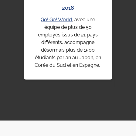
2018
Go! Go! World
, avec une
Pour
équipe de plus de 50
no
employés issus de 21 pays
r
différents, accompagne
ét
désormais plus de 1500
étudiants par an au Japon, en
Corée du Sud et en Espagne.
d'ét
e