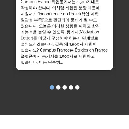
Campus France 학업동기서는 1,500자내로
작성해야 합니다. 이처럼 제한된 분량 때문에
C
지원서가 ‘Incohérence du Projet(학업 계획
전
는
일관성 부족)’으로 판단되어 문제가 될 수도
사
있습니다. 오늘은 이러한 상황을 피하고 합격
기
가능성을 높일 수 있도록, 동기서(Motivation
활
Letter)를 어떻게 구성해야 하는지 단계별로
일
설명드리겠습니다. 필독 왜 1,500자 제한이
CR
를
있을까요? Campus France는 Études en France
de
 수
플랫폼에서 동기서를 1,500자로 제한하고
프
있습니다. 이는 단순히...
국
프