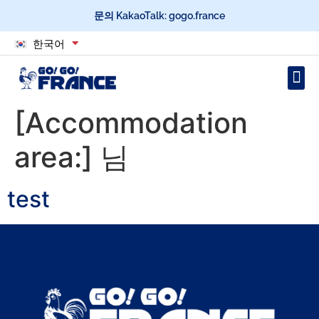
문의 KakaoTalk: gogo.france
한국어
[Accommodation
area:]
님
test